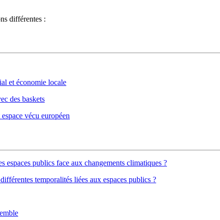
ns différentes :
cial et économie locale
vec des baskets
 et espace vécu européen
es espaces publics face aux changements climatiques ?
ifférentes temporalités liées aux espaces publics ?
semble