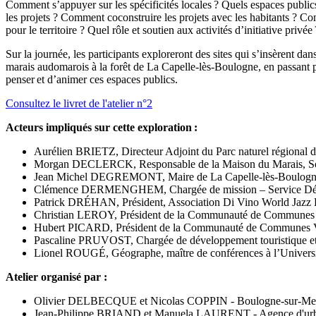
Comment s’appuyer sur les spécificités locales ? Quels espaces publics
les projets ? Comment coconstruire les projets avec les habitants ? Com
pour le territoire ? Quel rôle et soutien aux activités d’initiative privée 
Sur la journée, les participants exploreront des sites qui s’insèrent d
marais audomarois à la forêt de La Capelle-lès-Boulogne, en passant pa
penser et d’animer ces espaces publics.
Consultez le livret de l'atelier n°2
Acteurs impliqués sur cette exploration :
Aurélien BRIETZ, Directeur Adjoint du Parc naturel régional 
Morgan DECLERCK, Responsable de la Maison du Marais, Soci
Jean Michel DEGREMONT, Maire de La Capelle-lès-Boulog
Clémence DERMENGHEM, Chargée de mission – Service Dévelo
Patrick DRÉHAN, Président, Association Di Vino World Jazz F
Christian LEROY, Président de la Communauté de Communes d
Hubert PICARD, Président de la Communauté de Communes Va
Pascaline PRUVOST, Chargée de développement touristique et
Lionel ROUGÉ, Géographe, maître de conférences à l’Univers
Atelier organisé par :
Olivier DELBECQUE et Nicolas COPPIN - Boulogne-sur-Mer
Jean-Philippe BRIAND et Manuela LAURENT - Agence d'urb