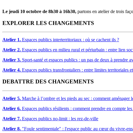
Le jeudi 10 octobre de 8h30 à 16h30,
partons en atelier de trois faço
EXPLORER LES CHANGEMENTS
Atelier 1.
Espaces publics interterritoriaux : où se cachent ils ?
Atelier 2.
Espaces publics en milieu rural et périurbain : entre lien so
Atelier 3.
Sport-santé et espaces publics : un pas de deux à prendre a
Atelier 4.
Espaces publics transfrontaliers : entre limites territoriales
DEBATTRE DES CHANGEMENTS
Atelier 5.
Marche à l’ombre et les pieds au sec : comment aménager l
Atelier 6.
Espaces publics résilients : comment prendre en compte les d
Atelier 7.
Espaces publics no-limit : les rez-de-ville
Atelier 8.
"Foule sentimentale" : l'espace public au cœur du vivre-en