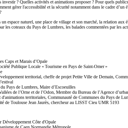
 investir ? Quelles activités et animations proposer ? Pour quels publi
ment gérer l'accessibilité et la sécurité notamment dans le cadre d’un é
?
ans un espace naturel, une place de village et son marché, la relation a
r les coteaux du Pays de Lumbres, les balades commentées par les acteur
des Caps et Marais d’Opale
été Publique Locale « Tourisme en Pays de Saint-Omer »
ne
ppement territorial, cheffe de projet Petite Ville de Demain, Co
estival
u Pays de Lumbres, Maire d’Escoeuilles
llées de l’Orne et de l’Odon, Membre du Bureau de l’Agence d’urb
 d'animations territoriales, Communauté de Communes du Pays de Lu
ité de Toulouse Jean Jaurès, chercheur au LISST Cieu UMR 5193
 Développement Côte d'Opale
anisme de Caen Normandie Métropole