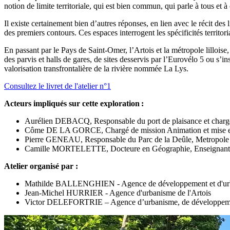
notion de limite territoriale, qui est bien commun, qui parle à tous et à
Il existe certainement bien d’autres réponses, en lien avec le récit des
des premiers contours. Ces espaces interrogent les spécificités territori
En passant par le Pays de Saint-Omer, l’Artois et la métropole lilloise
des parvis et halls de gares, de sites desservis par l’Eurovélo 5 ou s’
valorisation transfrontalière de la rivière nommée La Lys.
Consultez le livret de l'atelier n°1
Acteurs impliqués sur cette exploration :
Aurélien DEBACQ, Responsable du port de plaisance et chargé 
Côme DE LA GORCE, Chargé de mission Animation et mise en ré
Pierre GENEAU, Responsable du Parc de la Deûle, Metropole 
Camille MORTELETTE, Docteure en Géographie, Enseignante-Ch
Atelier organisé par :
Mathilde BALLENGHIEN - Agence de développement et d'urb
Jean-Michel HURRIER - Agence d'urbanisme de l'Artois
Victor DELEFORTRIE – Agence d’urbanisme, de développemen